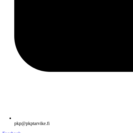
pkp@pkptarvike.fi