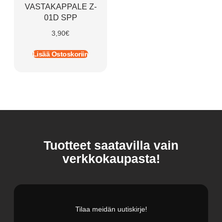
VASTAKAPPALE Z-
01D SPP
3,90
€
Lisää Ostoskoriin
Tuotteet saatavilla vain
verkkokaupasta!
Tilaa meidän uutiskirje!