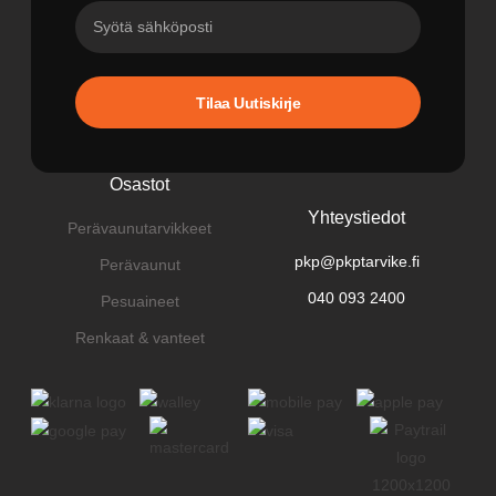
Tilaa Uutiskirje
Osastot
Yhteystiedot
Perävaunutarvikkeet
pkp@pkptarvike.fi
Perävaunut
040 093 2400
Pesuaineet
Renkaat & vanteet