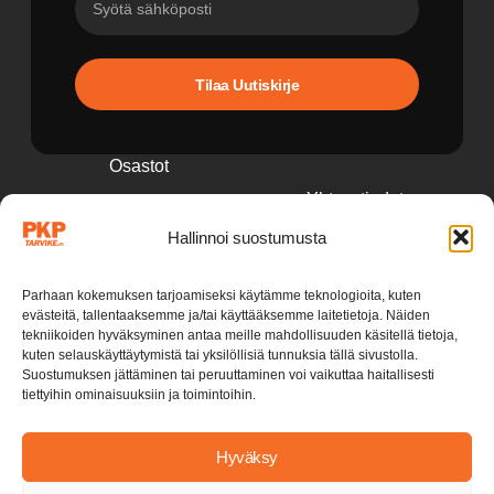
Tilaa Uutiskirje
Osastot
Yhteystiedot
Perävaunutarvikkeet
Hallinnoi suostumusta
pkp@pkptarvike.fi
Perävaunut
040 093 2400
Pesuaineet
Parhaan kokemuksen tarjoamiseksi käytämme teknologioita, kuten
evästeitä, tallentaaksemme ja/tai käyttääksemme laitetietoja. Näiden
Renkaat & vanteet
tekniikoiden hyväksyminen antaa meille mahdollisuuden käsitellä tietoja,
kuten selauskäyttäytymistä tai yksilöllisiä tunnuksia tällä sivustolla.
Suostumuksen jättäminen tai peruuttaminen voi vaikuttaa haitallisesti
tiettyihin ominaisuuksiin ja toimintoihin.
Hyväksy