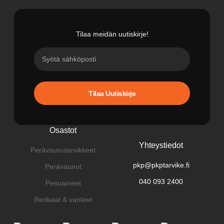
Tilaa meidän uutiskirje!
Tilaa Uutiskirje
Osastot
Yhteystiedot
Perävaunutarvikkeet
pkp@pkptarvike.fi
Perävaunut
040 093 2400
Pesuaineet
Renkaat & vanteet