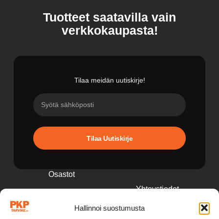
Tuotteet saatavilla vain
verkkokaupasta!
Tilaa meidän uutiskirje!
Tilaa Uutiskirje
Osastot
Yhteystiedot
Perävaunutarvikkeet
Hallinnoi suostumusta
pkp@pkptarvike.fi
Perävaunut