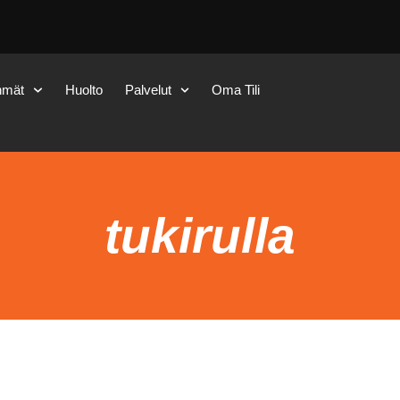
hmät
Huolto
Palvelut
Oma Tili
tukirulla