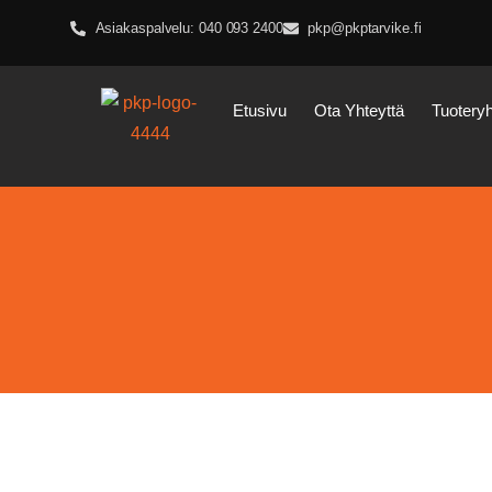
Asiakaspalvelu: 040 093 2400
pkp@pkptarvike.fi
Etusivu
Ota Yhteyttä
Tuotery