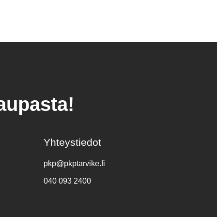
kaupasta!
Yhteystiedot
pkp@pkptarvike.fi
040 093 2400