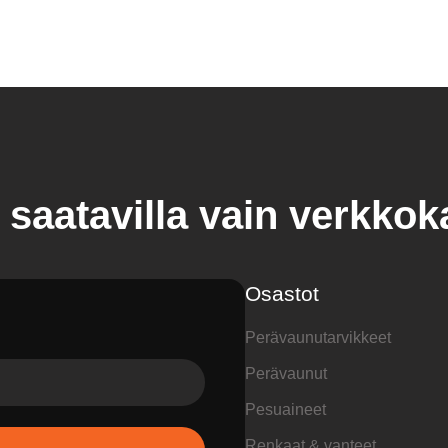
 saatavilla vain verkko
Osastot
Perävaunutarvikkeet
Perävaunut
Pesuaineet
Renkaat & vanteet