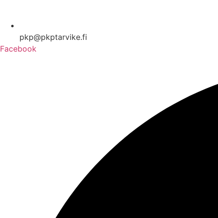
pkp@pkptarvike.fi
Facebook