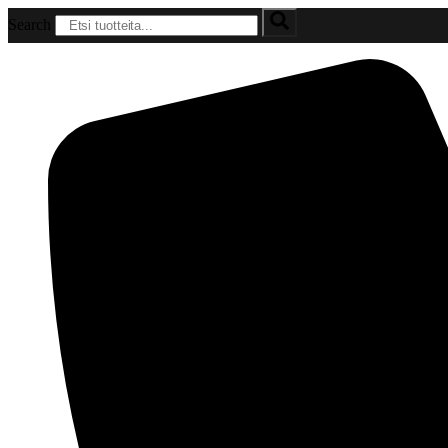
Mene
Search
sisältöön