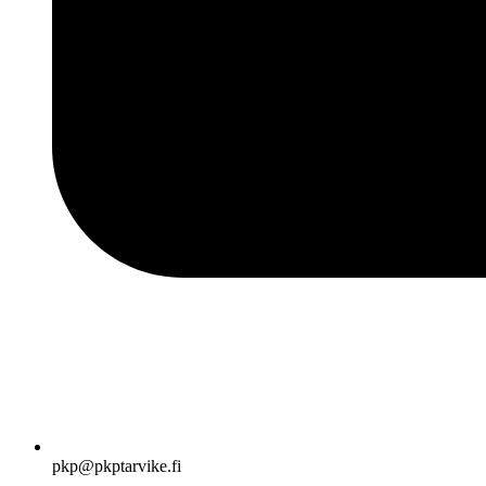
pkp@pkptarvike.fi