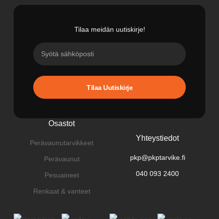
Tilaa meidän uutiskirje!
Tilaa Uutiskirje
Osastot
Yhteystiedot
Perävaunutarvikkeet
pkp@pkptarvike.fi
Perävaunut
040 093 2400
Pesuaineet
Renkaat & vanteet