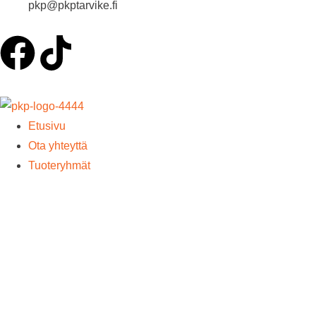
pkp@pkptarvike.fi
Etusivu
Ota yhteyttä
Tuoteryhmät