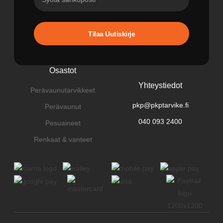
Tilaa Uutiskirje
Osastot
Yhteystiedot
Perävaunutarvikkeet
pkp@pkptarvike.fi
Perävaunut
040 093 2400
Pesuaineet
Renkaat & vanteet