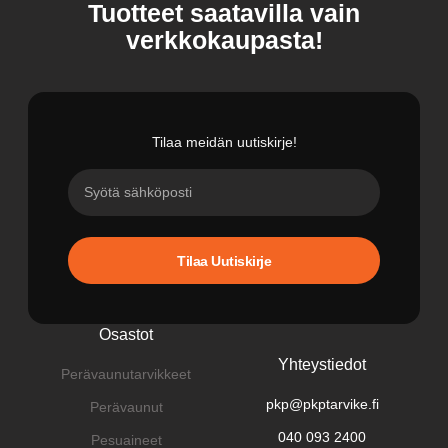
Tuotteet saatavilla vain
verkkokaupasta!
Tilaa meidän uutiskirje!
Tilaa Uutiskirje
Osastot
Yhteystiedot
Perävaunutarvikkeet
pkp@pkptarvike.fi
Perävaunut
040 093 2400
Pesuaineet