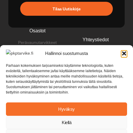
Tilaa Uutiskirje
Osastot
Yhteystiedot
Perävaunutarvikkeet
pkp@pkptarvike.fi
Perävaunut
Hallinnoi suostumusta
040 093 2400
Pesuaineet
Parhaan kokemuksen tarjoamiseksi käytämme teknologioita, kuten
evästeitä, tallentaaksemme ja/tai käyttääksemme laitetietoja. Näiden
Renkaat & vanteet
tekniikoiden hyväksyminen antaa meille mahdollisuuden käsitellä tietoja,
kuten selauskäyttäytymistä tai yksilöllisiä tunnuksia tällä sivustolla.
Suostumuksen jättäminen tai peruuttaminen voi vaikuttaa haitallisesti
tiettyihin ominaisuuksiin ja toimintoihin.
Hyväksy
Kiellä
Y-tunnus: 3582279-2
Tietosuojaseloste