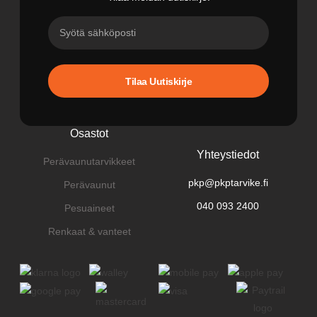
Tilaa Uutiskirje
Osastot
Yhteystiedot
Perävaunutarvikkeet
pkp@pkptarvike.fi
Perävaunut
040 093 2400
Pesuaineet
Renkaat & vanteet