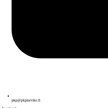
pkp@pkptarvike.fi