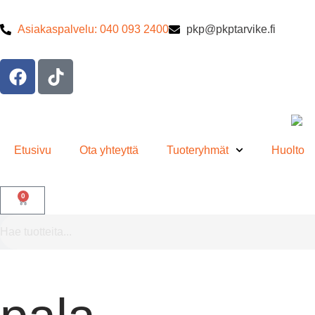
Asiakaspalvelu: 040 093 2400
pkp@pkptarvike.fi
Etusivu
Ota yhteyttä
Tuoteryhmät
Huolto
0