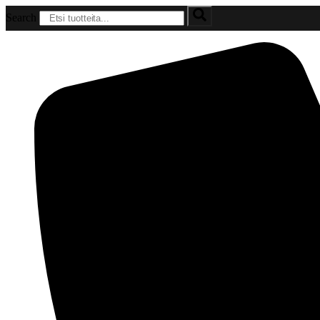
Mene
Search
sisältöön