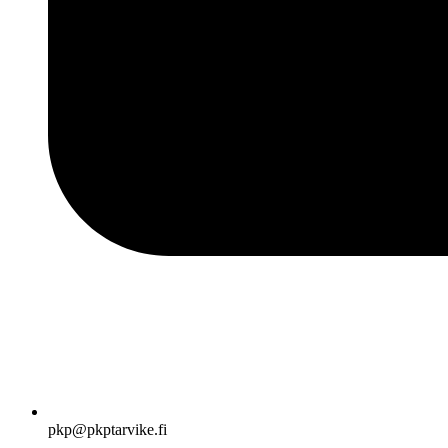
pkp@pkptarvike.fi