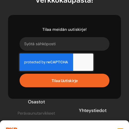
verkkokaupasta!
Tilaa meidän uutiskirje!
Tilaa Uutiskirje
Osastot
Yhteystiedot
Perävaunutarvikkeet
pkp@pkptarvike.fi
Perävaunut