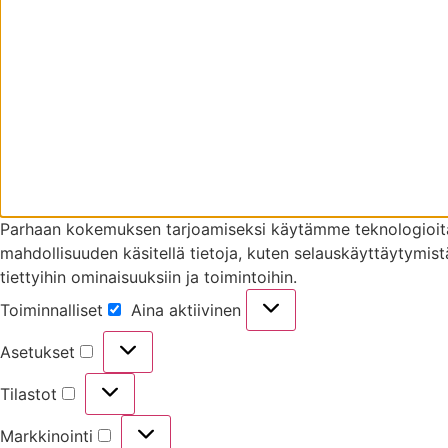
Parhaan kokemuksen tarjoamiseksi käytämme teknologioita,
mahdollisuuden käsitellä tietoja, kuten selauskäyttäytymistä 
tiettyihin ominaisuuksiin ja toimintoihin.
Toiminnalliset
Aina aktiivinen
Toiminnalliset
Asetukset
Asetukset
Tilastot
Tilastot
Markkinointi
Markkinointi