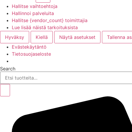
Hallitse vaihtoehtoja
Hallinnoi palveluita
Hallitse {vendor_count} toimittajia
Lue lisää näistä tarkoituksista
Hyväksy
Kiellä
Näytä asetukset
Tallenna a
Evästekäytäntö
Tietosuojaseloste
Mene
Search
sisältöön