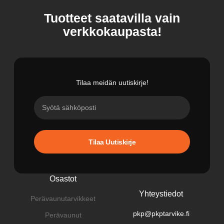
Tuotteet saatavilla vain
verkkokaupasta!
Tilaa meidän uutiskirje!
Tilaa Uutiskirje
Osastot
Yhteystiedot
Perävaunutarvikkeet
pkp@pkptarvike.fi
Perävaunut