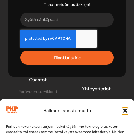
Tilaa meidän uutiskirje!
Tilaa Uutiskirje
Osastot
Yhteystiedot
Perävaunutarvikkeet
pkp@pkptarvike.fi
Perävaunut
Hallinnoi suostumusta
040 093 2400
Pesuaineet
Renkaat & vanteet
Parhaan kokemuksen tarjoamiseksi käytämme teknologioita, kuten
evästeitä, tallentaaksemme ja/tai käyttääksemme laitetietoja. Näiden