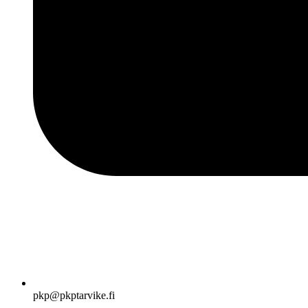
pkp@pkptarvike.fi