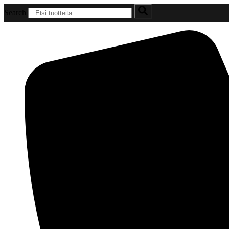
Mene
Search
sisältöön