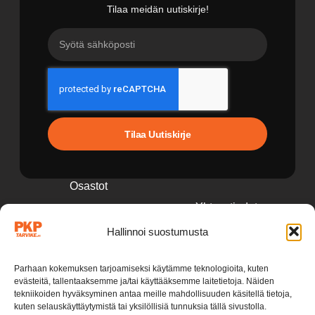
Tilaa meidän uutiskirje!
Tilaa Uutiskirje
Osastot
Yhteystiedot
Perävaunutarvikkeet
Hallinnoi suostumusta
pkp@pkptarvike.fi
Perävaunut
040 093 2400
Pesuaineet
Parhaan kokemuksen tarjoamiseksi käytämme teknologioita, kuten
evästeitä, tallentaaksemme ja/tai käyttääksemme laitetietoja. Näiden
Renkaat & vanteet
tekniikoiden hyväksyminen antaa meille mahdollisuuden käsitellä tietoja,
kuten selauskäyttäytymistä tai yksilöllisiä tunnuksia tällä sivustolla.