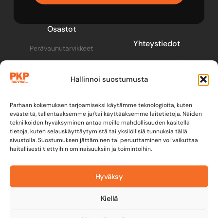
Osastot
Yhteystiedot
Perävaunutarvikkeet
pkp@pkptarvike.fi
Perävaunut
Hallinnoi suostumusta
040 093 2400
Pesuaineet
Renkaat & vanteet
Parhaan kokemuksen tarjoamiseksi käytämme teknologioita, kuten
evästeitä, tallentaaksemme ja/tai käyttääksemme laitetietoja. Näiden
tekniikoiden hyväksyminen antaa meille mahdollisuuden käsitellä
tietoja, kuten selauskäyttäytymistä tai yksilöllisiä tunnuksia tällä
sivustolla. Suostumuksen jättäminen tai peruuttaminen voi vaikuttaa
haitallisesti tiettyihin ominaisuuksiin ja toimintoihin.
Hyväksy
Kiellä
Y-tunnus: 3582279-2
Tietosuojaseloste