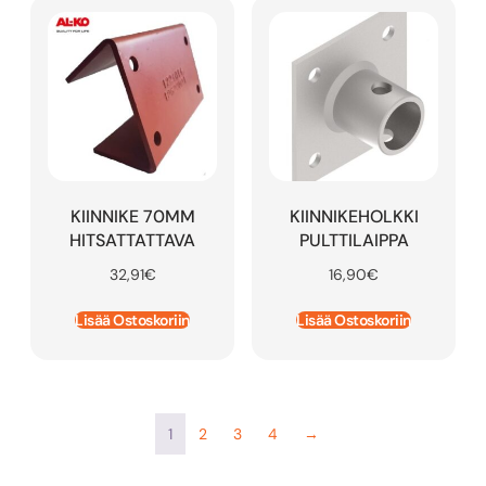
KIINNIKE 70MM
KIINNIKEHOLKKI
HITSATTATTAVA
PULTTILAIPPA
32,91
€
16,90
€
Lisää Ostoskoriin
Lisää Ostoskoriin
1
2
3
4
→