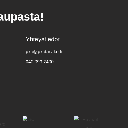
kaupasta!
Yhteystiedot
pkp@pkptarvike.fi
040 093 2400