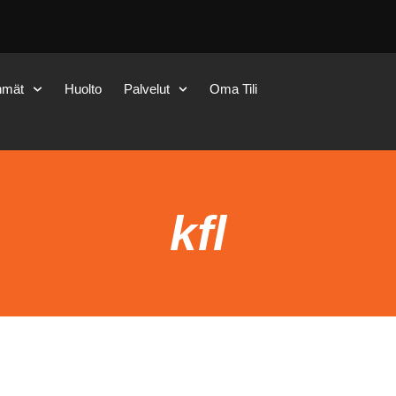
hmät
Huolto
Palvelut
Oma Tili
kfl