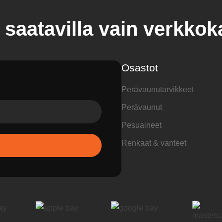
 saatavilla vain verkko
Osastot
Perävaunutarvikkeet
Perävaunut
Pesuaineet
Renkaat & vanteet