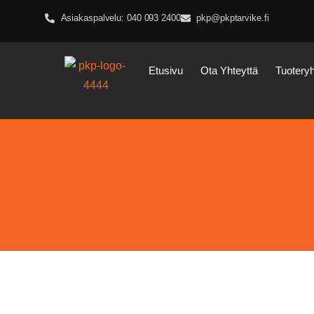
Asiakaspalvelu: 040 093 2400
pkp@pkptarvike.fi
Etusivu
Ota Yhteyttä
Tuotery