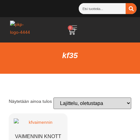
0
kf35
Näytetään ainoa tulos
VAIMENNIN KNOTT