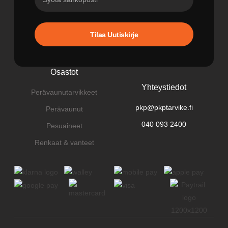
Tilaa Uutiskirje
Osastot
Yhteystiedot
Perävaunutarvikkeet
pkp@pkptarvike.fi
Perävaunut
040 093 2400
Pesuaineet
Renkaat & vanteet