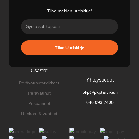
Tilaa meidän uutiskirje!
Tilaa Uutiskirje
Osastot
Yhteystiedot
Perävaunutarvikkeet
pkp@pkptarvike.fi
Perävaunut
040 093 2400
Pesuaineet
Renkaat & vanteet