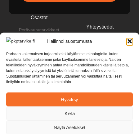
Osastot
Yhteystiedot
Perävaunutarvikkeet
pkp@pkptarvike.fi
Perävaunut
Hallinnoi suostumusta
040 093 2400
Pesuaineet
Parhaan kokemuksen tarjoamiseksi käytämme teknologioita, kuten
evästeitä, tallentaaksemme ja/tai käyttääksemme laitetietoja. Näiden
Renkaat & vanteet
tekniikoiden hyväksyminen antaa meille mahdollisuuden käsitellä tietoja,
kuten selauskäyttäytymistä tai yksilöllisiä tunnuksia tällä sivustolla.
Suostumuksen jättäminen tai peruuttaminen voi vaikuttaa haitallisesti
tiettyihin ominaisuuksiin ja toimintoihin.
Hyväksy
Kiellä
Y-tunnus: 3582279-2
Tietosuojaseloste
Näytä Asetukset
│
Toimitusehdot & maksuehdot
© 2026 All rights reserved. By
LeadGaining.fi