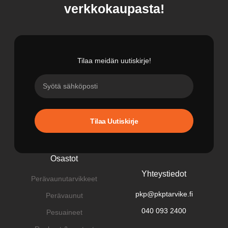
verkkokaupasta!
Tilaa meidän uutiskirje!
Tilaa Uutiskirje
Osastot
Yhteystiedot
Perävaunutarvikkeet
pkp@pkptarvike.fi
Perävaunut
040 093 2400
Pesuaineet