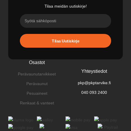
Tilaa meidän uutiskirje!
Tilaa Uutiskirje
Osastot
Yhteystiedot
Perävaunutarvikkeet
pkp@pkptarvike.fi
Perävaunut
040 093 2400
Pesuaineet
Renkaat & vanteet