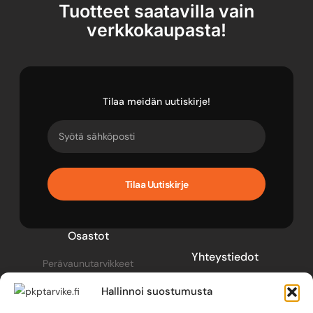
Tuotteet saatavilla vain
verkkokaupasta!
Tilaa meidän uutiskirje!
Tilaa Uutiskirje
Osastot
Yhteystiedot
Perävaunutarvikkeet
pkp@pkptarvike.fi
Perävaunut
Hallinnoi suostumusta
040 093 2400
Pesuaineet