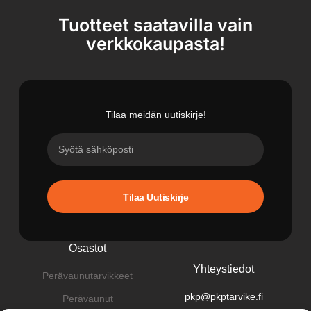
Tuotteet saatavilla vain
verkkokaupasta!
Tilaa meidän uutiskirje!
Tilaa Uutiskirje
Osastot
Yhteystiedot
Perävaunutarvikkeet
pkp@pkptarvike.fi
Perävaunut