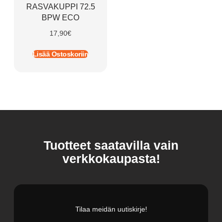
RASVAKUPPI 72.5
BPW ECO
17,90
€
Lisää Ostoskoriin
Tuotteet saatavilla vain
verkkokaupasta!
Tilaa meidän uutiskirje!