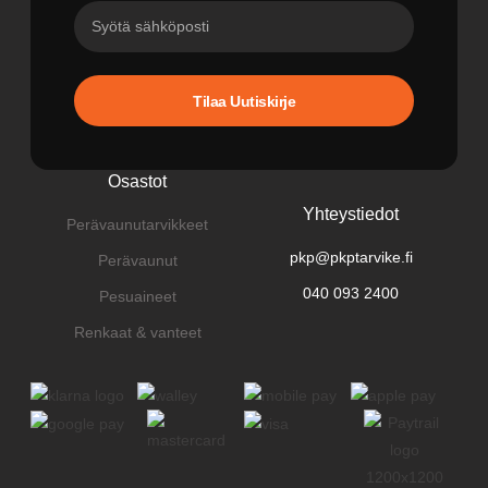
Tilaa Uutiskirje
Osastot
Yhteystiedot
Perävaunutarvikkeet
pkp@pkptarvike.fi
Perävaunut
040 093 2400
Pesuaineet
Renkaat & vanteet