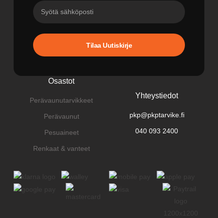
Tilaa Uutiskirje
Osastot
Yhteystiedot
Perävaunutarvikkeet
pkp@pkptarvike.fi
Perävaunut
040 093 2400
Pesuaineet
Renkaat & vanteet