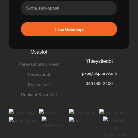
Tilaa Uutiskirje
Osastot
Yhteystiedot
Perävaunutarvikkeet
pkp@pkptarvike.fi
Perävaunut
040 093 2400
Pesuaineet
Renkaat & vanteet