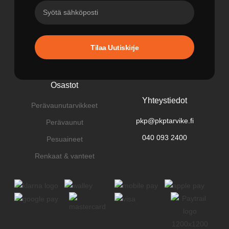
Tilaa Uutiskirje
Osastot
Yhteystiedot
Perävaunutarvikkeet
pkp@pkptarvike.fi
Perävaunut
040 093 2400
Pesuaineet
Renkaat & vanteet