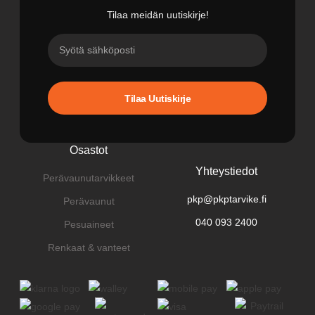
Tilaa meidän uutiskirje!
Tilaa Uutiskirje
Osastot
Yhteystiedot
Perävaunutarvikkeet
pkp@pkptarvike.fi
Perävaunut
040 093 2400
Pesuaineet
Renkaat & vanteet