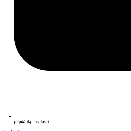
pkp@pkptarvike.fi