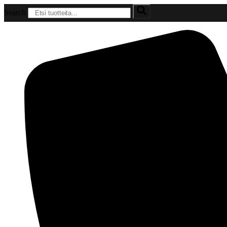
Mene
Search
sisältöön