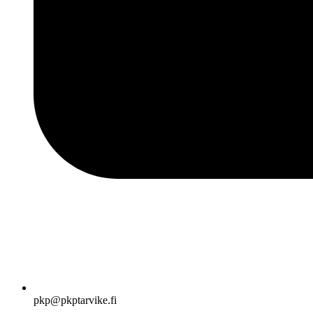
pkp@pkptarvike.fi