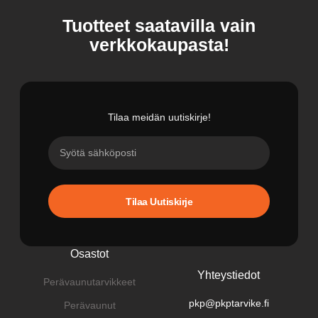
Tuotteet saatavilla vain
verkkokaupasta!
Tilaa meidän uutiskirje!
Tilaa Uutiskirje
Osastot
Yhteystiedot
Perävaunutarvikkeet
pkp@pkptarvike.fi
Perävaunut