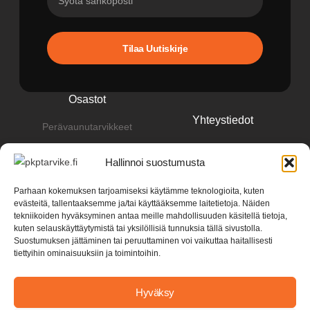
Tilaa Uutiskirje
Osastot
Yhteystiedot
Perävaunutarvikkeet
pkp@pkptarvike.fi
Perävaunut
Hallinnoi suostumusta
040 093 2400
Pesuaineet
Parhaan kokemuksen tarjoamiseksi käytämme teknologioita, kuten
Renkaat & vanteet
evästeitä, tallentaaksemme ja/tai käyttääksemme laitetietoja. Näiden
tekniikoiden hyväksyminen antaa meille mahdollisuuden käsitellä tietoja,
kuten selauskäyttäytymistä tai yksilöllisiä tunnuksia tällä sivustolla.
Suostumuksen jättäminen tai peruuttaminen voi vaikuttaa haitallisesti
tiettyihin ominaisuuksiin ja toimintoihin.
Hyväksy