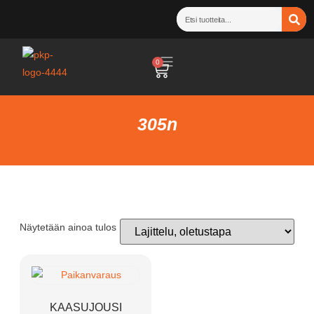
0
305n
Näytetään ainoa tulos
KAASUJOUSI