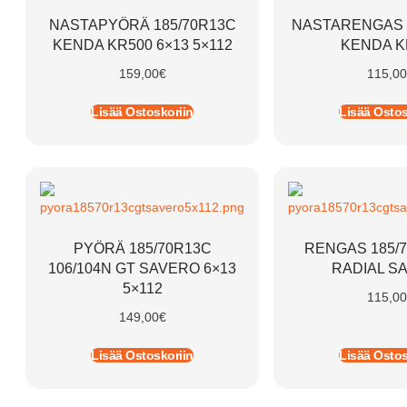
NASTAPYÖRÄ 185/70R13C
NASTARENGAS 
KENDA KR500 6×13 5×112
KENDA K
159,00
€
115,00
Lisää Ostoskoriin
Lisää Ostos
PYÖRÄ 185/70R13C
RENGAS 185/
106/104N GT SAVERO 6×13
RADIAL S
5×112
115,00
149,00
€
Lisää Ostoskoriin
Lisää Ostos