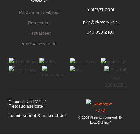
Osastot
Yhteystiedot
Perävaunutarvikkeet
pkp@pkptarvike.fi
Perävaunut
040 093 2400
Pesuaineet
Renkaat & vanteet
Y-tunnus: 3582279-2
Tietosuojaseloste
│
Toimitusehdot & maksuehdot
© 2026 All rights reserved. By
LeadGaining.fi