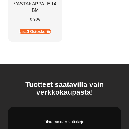
VASTAKAPPALE 14
BM
0,90
€
Lisää Ostoskoriin
Tuotteet saatavilla vain
verkkokaupasta!
Tilaa meidän uutiskirje!