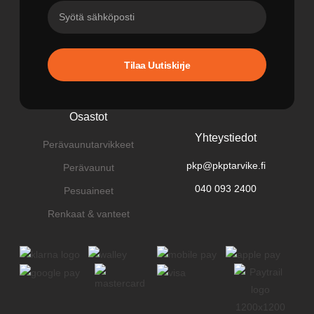
Tilaa Uutiskirje
Osastot
Yhteystiedot
Perävaunutarvikkeet
pkp@pkptarvike.fi
Perävaunut
040 093 2400
Pesuaineet
Renkaat & vanteet