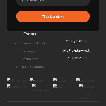
Tilaa Uutiskirje
Osastot
Yhteystiedot
Perävaunutarvikkeet
pkp@pkptarvike.fi
Perävaunut
040 093 2400
Pesuaineet
Renkaat & vanteet