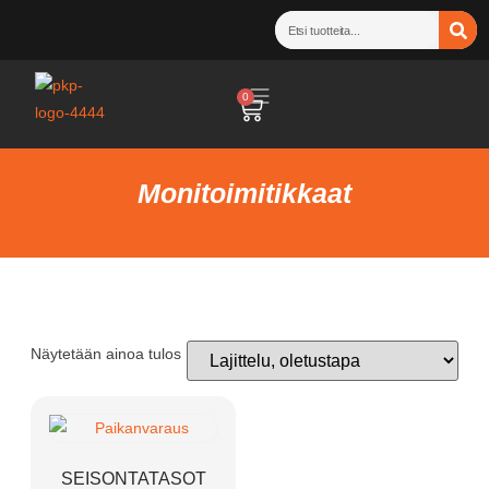
0
Monitoimitikkaat
Näytetään ainoa tulos
SEISONTATASOT