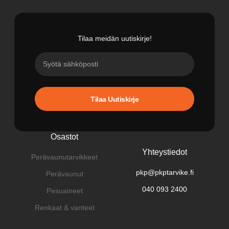
Tilaa meidän uutiskirje!
Tilaa Uutiskirje
Osastot
Yhteystiedot
Perävaunutarvikkeet
pkp@pkptarvike.fi
Perävaunut
040 093 2400
Pesuaineet
Renkaat & vanteet