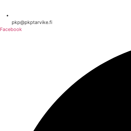
pkp@pkptarvike.fi
Facebook