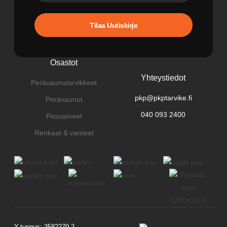
Tilaa Uutiskirje
Osastot
Yhteystiedot
Perävaunutarvikkeet
pkp@pkptarvike.fi
Perävaunut
040 093 2400
Pesuaineet
Renkaat & vanteet
Y-tunnus: 3582279-2