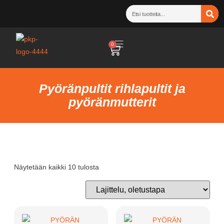
0
Pyöränpultit rihlapultit ja
pyöränmutterit
Näytetään kaikki 10 tulosta