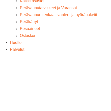
Kaikki osastot
Perävaunutarvikkeet ja Varaosat
Perävaunun renkaat, vanteet ja pyöräpaketit
Peräkärryt
Pesuaineet
Ostoskori
Huolto
Palvelut